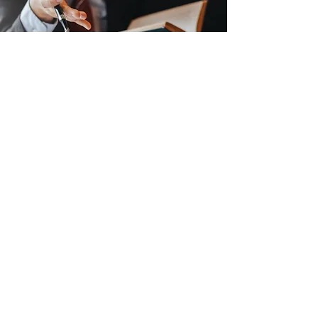
Consulenza Tributaria
per contenziosi
Lo Studio GMDC si occupa dei
rapporti con Agenzia Entrate e degli
eventuali contenziosi tributari ovvero