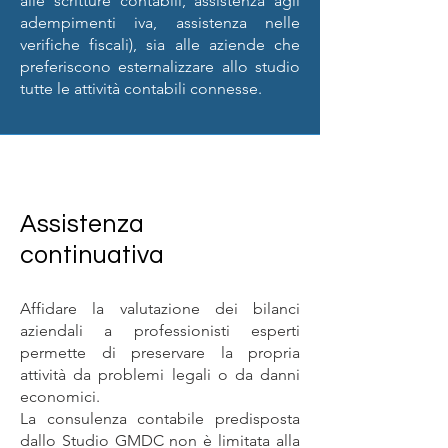
alle scritture contabili, assistenza agli
adempimenti iva, assistenza nelle
verifiche fiscali), sia alle aziende che
preferiscono esternalizzare allo studio
tutte le attività contabili connesse.
Assistenza
continuativa
Affidare la valutazione dei bilanci
aziendali a professionisti esperti
permette di preservare la propria
attività da problemi legali o da danni
economici.
La consulenza contabile predisposta
dallo Studio GMDC non è limitata alla