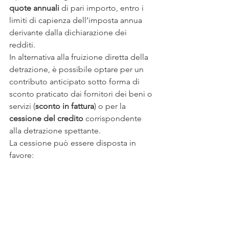
quote annuali
 di pari importo, entro i 
limiti di capienza dell’imposta annua 
derivante dalla dichiarazione dei 
redditi.
In alternativa alla fruizione diretta della 
detrazione, è possibile optare per un 
contributo anticipato sotto forma di 
sconto praticato dai fornitori dei beni o 
servizi (
sconto in fattura
) o per la 
cessione del credito
 corrispondente 
alla detrazione spettante.
La cessione può essere disposta in 
favore:
dei 
fornitori
 dei beni e dei servizi 
necessari alla realizzazione degli 
interventi
di 
altri soggetti
 (persone fisiche, 
anche esercenti attività di lavoro 
autonomo o d’impresa, società ed 