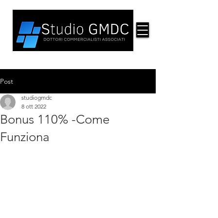
Post
studiogmdc
8 ott 2022
Bonus 110% -Come
Funziona